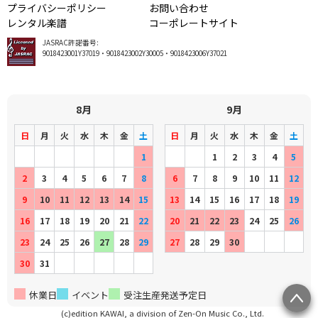
プライバシーポリシー
お問い合わせ
レンタル楽譜
コーポレートサイト
JASRAC許諾番号:
9018423001Y37019・9018423002Y30005・9018423006Y37021
8月
9月
日
月
火
水
木
金
土
日
月
火
水
木
金
土
1
1
2
3
4
5
2
3
4
5
6
7
8
6
7
8
9
10
11
12
9
10
11
12
13
14
15
13
14
15
16
17
18
19
16
17
18
19
20
21
22
20
21
22
23
24
25
26
23
24
25
26
27
28
29
27
28
29
30
30
31
休業日
イベント
受注生産発送予定日
(c)edition KAWAI, a division of Zen-On Music Co., Ltd.