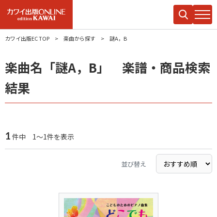
カワイ出版EC TOP
楽曲から探す
謎A，B
楽曲名「謎A，B」 楽譜・商品検索
結果
1
件中 1～1件を表示
並び替え