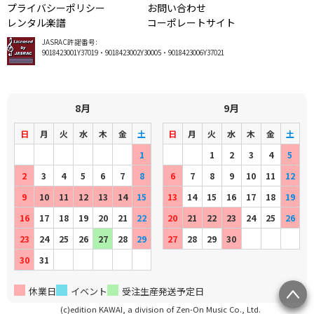
プライバシーポリシー
お問い合わせ
レンタル楽譜
コーポレートサイト
JASRAC許諾番号:
9018423001Y37019・9018423002Y30005・9018423006Y37021
8月
9月
日
月
火
水
木
金
土
日
月
火
水
木
金
土
1
1
2
3
4
5
2
3
4
5
6
7
8
6
7
8
9
10
11
12
9
10
11
12
13
14
15
13
14
15
16
17
18
19
16
17
18
19
20
21
22
20
21
22
23
24
25
26
23
24
25
26
27
28
29
27
28
29
30
30
31
休業日
イベント
受注生産発送予定日
(c)edition KAWAI, a division of Zen-On Music Co., Ltd.