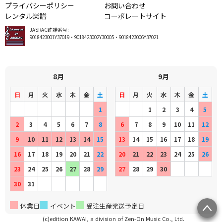
プライバシーポリシー
お問い合わせ
レンタル楽譜
コーポレートサイト
JASRAC許諾番号:
9018423001Y37019・9018423002Y30005・9018423006Y37021
8月
9月
日
月
火
水
木
金
土
日
月
火
水
木
金
土
1
1
2
3
4
5
2
3
4
5
6
7
8
6
7
8
9
10
11
12
9
10
11
12
13
14
15
13
14
15
16
17
18
19
16
17
18
19
20
21
22
20
21
22
23
24
25
26
23
24
25
26
27
28
29
27
28
29
30
30
31
休業日
イベント
受注生産発送予定日
(c)edition KAWAI, a division of Zen-On Music Co., Ltd.