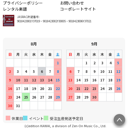
プライバシーポリシー
お問い合わせ
レンタル楽譜
コーポレートサイト
JASRAC許諾番号:
9018423001Y37019・9018423002Y30005・9018423006Y37021
8月
9月
日
月
火
水
木
金
土
日
月
火
水
木
金
土
1
1
2
3
4
5
2
3
4
5
6
7
8
6
7
8
9
10
11
12
9
10
11
12
13
14
15
13
14
15
16
17
18
19
16
17
18
19
20
21
22
20
21
22
23
24
25
26
23
24
25
26
27
28
29
27
28
29
30
30
31
休業日
イベント
受注生産発送予定日
(c)edition KAWAI, a division of Zen-On Music Co., Ltd.