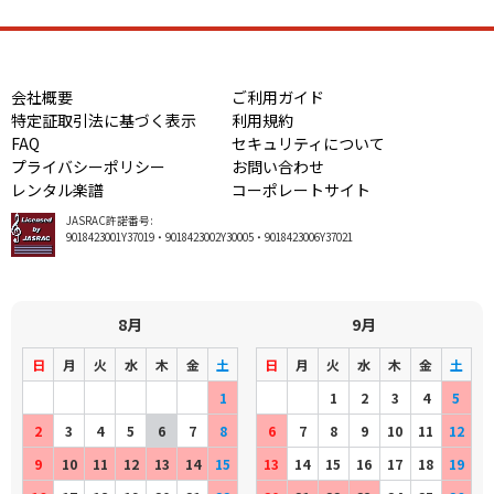
会社概要
ご利用ガイド
特定証取引法に基づく表示
利用規約
FAQ
セキュリティについて
プライバシーポリシー
お問い合わせ
レンタル楽譜
コーポレートサイト
JASRAC許諾番号:
9018423001Y37019・9018423002Y30005・9018423006Y37021
8月
9月
日
月
火
水
木
金
土
日
月
火
水
木
金
土
1
1
2
3
4
5
2
3
4
5
6
7
8
6
7
8
9
10
11
12
9
10
11
12
13
14
15
13
14
15
16
17
18
19