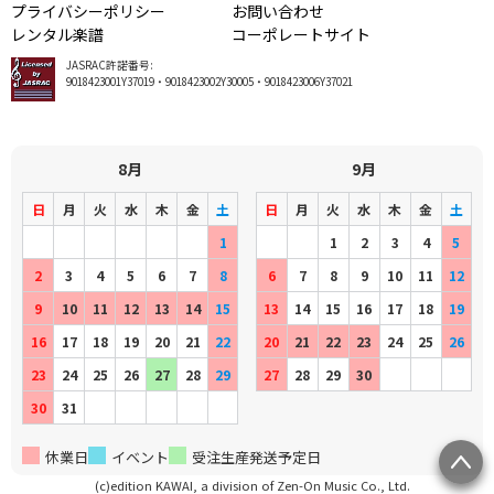
プライバシーポリシー
お問い合わせ
レンタル楽譜
コーポレートサイト
JASRAC許諾番号:
9018423001Y37019・9018423002Y30005・9018423006Y37021
8月
9月
日
月
火
水
木
金
土
日
月
火
水
木
金
土
1
1
2
3
4
5
2
3
4
5
6
7
8
6
7
8
9
10
11
12
9
10
11
12
13
14
15
13
14
15
16
17
18
19
16
17
18
19
20
21
22
20
21
22
23
24
25
26
23
24
25
26
27
28
29
27
28
29
30
30
31
休業日
イベント
受注生産発送予定日
(c)edition KAWAI, a division of Zen-On Music Co., Ltd.