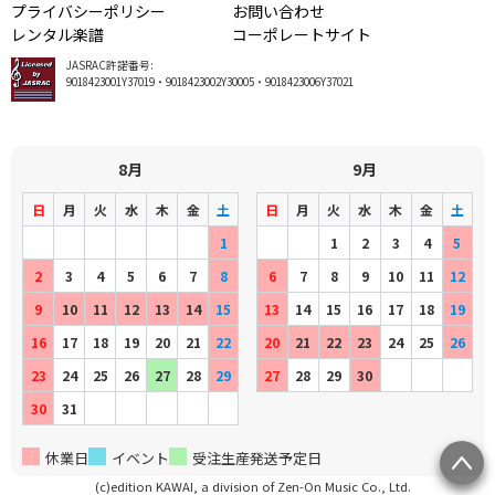
プライバシーポリシー
お問い合わせ
レンタル楽譜
コーポレートサイト
JASRAC許諾番号:
9018423001Y37019・9018423002Y30005・9018423006Y37021
8月
9月
日
月
火
水
木
金
土
日
月
火
水
木
金
土
1
1
2
3
4
5
2
3
4
5
6
7
8
6
7
8
9
10
11
12
9
10
11
12
13
14
15
13
14
15
16
17
18
19
16
17
18
19
20
21
22
20
21
22
23
24
25
26
23
24
25
26
27
28
29
27
28
29
30
30
31
休業日
イベント
受注生産発送予定日
(c)edition KAWAI, a division of Zen-On Music Co., Ltd.