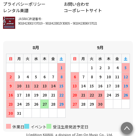
プライバシーポリシー
お問い合わせ
レンタル楽譜
コーポレートサイト
JASRAC許諾番号:
9018423001Y37019・9018423002Y30005・9018423006Y37021
8月
9月
日
月
火
水
木
金
土
日
月
火
水
木
金
土
1
1
2
3
4
5
2
3
4
5
6
7
8
6
7
8
9
10
11
12
9
10
11
12
13
14
15
13
14
15
16
17
18
19
16
17
18
19
20
21
22
20
21
22
23
24
25
26
23
24
25
26
27
28
29
27
28
29
30
30
31
休業日
イベント
受注生産発送予定日
(c)edition KAWAI, a division of Zen-On Music Co., Ltd.