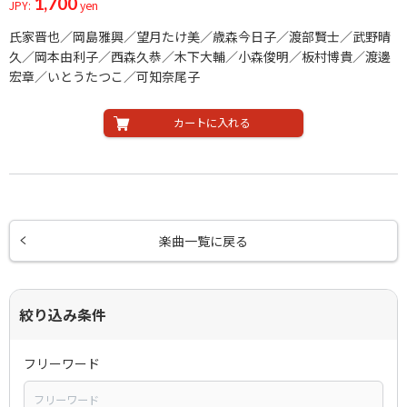
1,700
JPY:
yen
氏家晋也／岡島雅興／望月たけ美／歳森今日子／渡部賢士／武野晴
久／岡本由利子／西森久恭／木下大輔／小森俊明／板村博貴／渡邊
宏章／いとうたつこ／可知奈尾子
カートに入れる
楽曲一覧に戻る
絞り込み条件
フリーワード