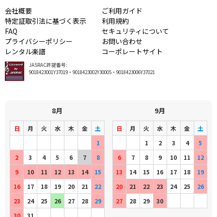
会社概要
ご利用ガイド
特定証取引法に基づく表示
利用規約
FAQ
セキュリティについて
プライバシーポリシー
お問い合わせ
レンタル楽譜
コーポレートサイト
JASRAC許諾番号:
9018423001Y37019・9018423002Y30005・9018423006Y37021
8月
9月
日
月
火
水
木
金
土
日
月
火
水
木
金
土
1
1
2
3
4
5
2
3
4
5
6
7
8
6
7
8
9
10
11
12
9
10
11
12
13
14
15
13
14
15
16
17
18
19
16
17
18
19
20
21
22
20
21
22
23
24
25
26
23
24
25
26
27
28
29
27
28
29
30
30
31