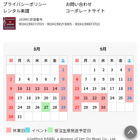
プライバシーポリシー
お問い合わせ
レンタル楽譜
コーポレートサイト
JASRAC許諾番号:
9018423001Y37019・9018423002Y30005・9018423006Y37021
8月
9月
日
月
火
水
木
金
土
日
月
火
水
木
金
土
1
1
2
3
4
5
2
3
4
5
6
7
8
6
7
8
9
10
11
12
9
10
11
12
13
14
15
13
14
15
16
17
18
19
16
17
18
19
20
21
22
20
21
22
23
24
25
26
23
24
25
26
27
28
29
27
28
29
30
30
31
休業日
イベント
受注生産発送予定日
(c)edition KAWAI, a division of Zen-On Music Co., Ltd.