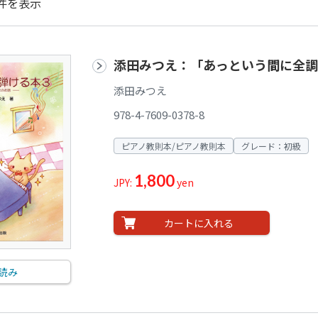
件を表示
添田みつえ：「あっという間に全調
添田みつえ
978-4-7609-0378-8
ピアノ教則本/ピアノ教則本
グレード：初級
1,800
JPY:
yen
カートに入れる
読み