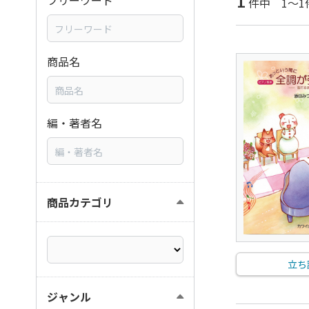
1
フリーワード
件中 1～1
商品名
編・著者名
商品カテゴリ
立ち
ジャンル