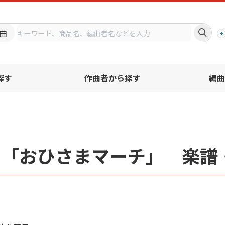
プ
曲
探す
作曲者から探す
編曲
名「おひさまマーチ」 楽譜