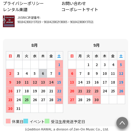
プライバシーポリシー
お問い合わせ
レンタル楽譜
コーポレートサイト
JASRAC許諾番号:
9018423001Y37019・9018423002Y30005・9018423006Y37021
8月
9月
日
月
火
水
木
金
土
日
月
火
水
木
金
土
1
1
2
3
4
5
2
3
4
5
6
7
8
6
7
8
9
10
11
12
9
10
11
12
13
14
15
13
14
15
16
17
18
19
16
17
18
19
20
21
22
20
21
22
23
24
25
26
23
24
25
26
27
28
29
27
28
29
30
30
31
休業日
イベント
受注生産発送予定日
(c)edition KAWAI, a division of Zen-On Music Co., Ltd.