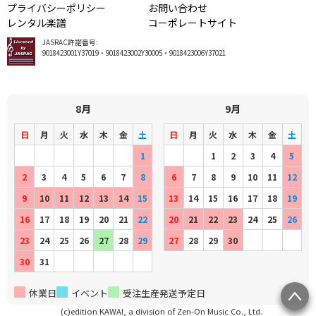
プライバシーポリシー
お問い合わせ
レンタル楽譜
コーポレートサイト
JASRAC許諾番号:
9018423001Y37019・9018423002Y30005・9018423006Y37021
8月
9月
日
月
火
水
木
金
土
日
月
火
水
木
金
土
1
1
2
3
4
5
2
3
4
5
6
7
8
6
7
8
9
10
11
12
9
10
11
12
13
14
15
13
14
15
16
17
18
19
16
17
18
19
20
21
22
20
21
22
23
24
25
26
23
24
25
26
27
28
29
27
28
29
30
30
31
休業日
イベント
受注生産発送予定日
(c)edition KAWAI, a division of Zen-On Music Co., Ltd.