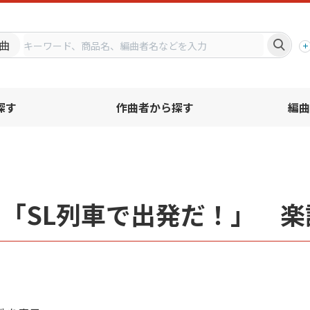
プ
曲
探す
作曲者から探す
編曲
「SL列車で出発だ！」 