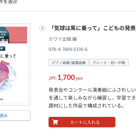
件を表示
「気球は風に乗って」こどもの発表
カワイ出版 編
978-4-7609-0330-6
ピアノ曲集/編纂曲集
グレード：初～中級
1,700
JPY:
yen
発表会やコンクール演奏曲にふさわしい
を通して楽しみながら練習し、学習でき
題材にした作品で構成されている。
読み
カートに入れる