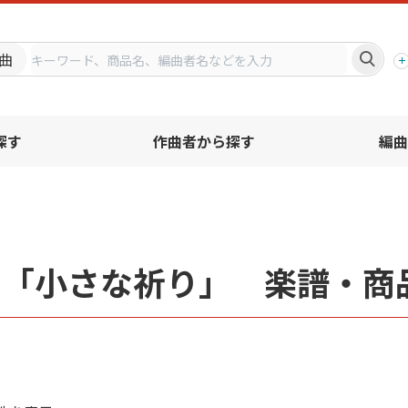
プ
曲
探す
作曲者から探す
編曲
名「小さな祈り」 楽譜・商