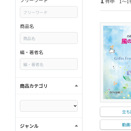
1
フリーワード
件中 1～1
商品名
編・著者名
商品カテゴリ
立ち
動画
ジャンル