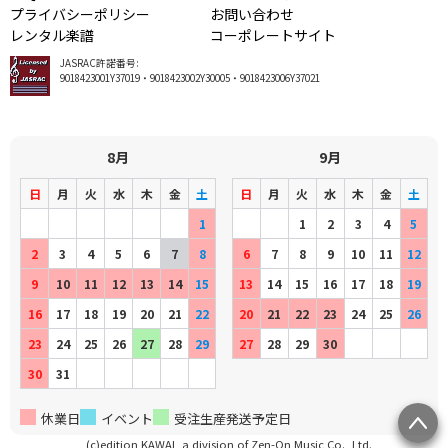
プライバシーポリシー
お問い合わせ
レンタル楽譜
コーポレートサイト
JASRAC許諾番号:
9018423001Y37019・9018423002Y30005・9018423006Y37021
8月
9月
日
月
火
水
木
金
土
日
月
火
水
木
金
土
1
1
2
3
4
5
2
3
4
5
6
7
8
6
7
8
9
10
11
12
9
10
11
12
13
14
15
13
14
15
16
17
18
19
16
17
18
19
20
21
22
20
21
22
23
24
25
26
23
24
25
26
27
28
29
27
28
29
30
30
31
休業日
イベント
受注生産発送予定日
(c)edition KAWAI, a division of Zen-On Music Co., Ltd.