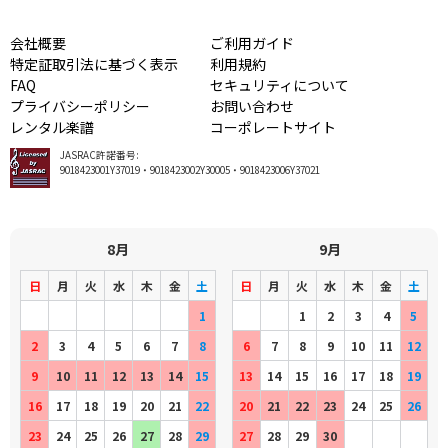
会社概要
ご利用ガイド
特定証取引法に基づく表示
利用規約
FAQ
セキュリティについて
プライバシーポリシー
お問い合わせ
レンタル楽譜
コーポレートサイト
JASRAC許諾番号:
9018423001Y37019・9018423002Y30005・9018423006Y37021
8月
9月
日
月
火
水
木
金
土
日
月
火
水
木
金
土
1
1
2
3
4
5
2
3
4
5
6
7
8
6
7
8
9
10
11
12
9
10
11
12
13
14
15
13
14
15
16
17
18
19
16
17
18
19
20
21
22
20
21
22
23
24
25
26
23
24
25
26
27
28
29
27
28
29
30