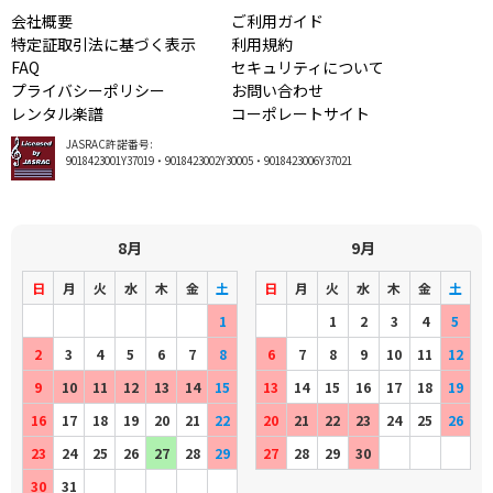
会社概要
ご利用ガイド
特定証取引法に基づく表示
利用規約
FAQ
セキュリティについて
プライバシーポリシー
お問い合わせ
レンタル楽譜
コーポレートサイト
JASRAC許諾番号:
9018423001Y37019・9018423002Y30005・9018423006Y37021
8月
9月
日
月
火
水
木
金
土
日
月
火
水
木
金
土
1
1
2
3
4
5
2
3
4
5
6
7
8
6
7
8
9
10
11
12
9
10
11
12
13
14
15
13
14
15
16
17
18
19
16
17
18
19
20
21
22
20
21
22
23
24
25
26
23
24
25
26
27
28
29
27
28
29
30
30
31