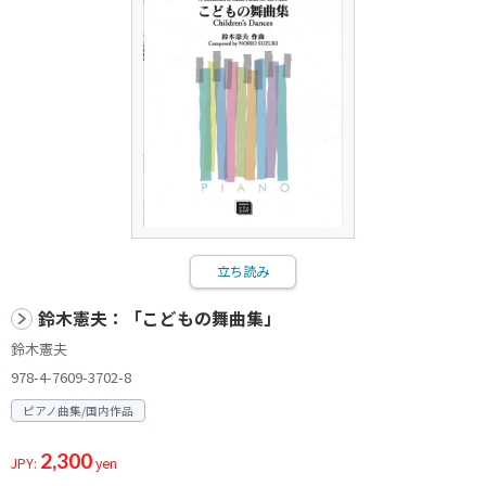
立ち読み
鈴木憲夫：「こどもの舞曲集」
鈴木憲夫
978-4-7609-3702-8
ピアノ曲集/国内作品
2,300
JPY:
yen