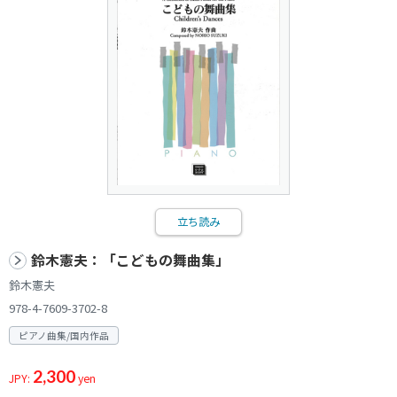
立ち読み
鈴木憲夫：「こどもの舞曲集」
鈴木憲夫
978-4-7609-3702-8
ピアノ曲集/国内作品
2,300
JPY:
yen