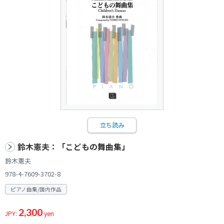
立ち読み
鈴木憲夫：「こどもの舞曲集」
鈴木憲夫
978-4-7609-3702-8
ピアノ曲集/国内作品
2,300
JPY:
yen