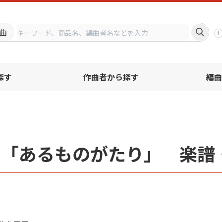
プ
曲
探す
作曲者から探す
編曲
名「あるものがたり」 楽譜