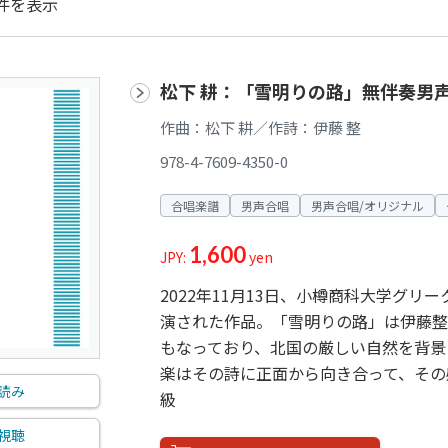
件を表示
松下 耕：「雪明りの路」無伴奏男
作曲：松下 耕／作詩：伊藤 整
978-4-7609-4350-0
合唱楽譜
男声合唱
男声合唱/オリジナル
1,600
JPY:
yen
2022年11月13日、小樽商科大学グリ
演された作品。「雪明りの路」は伊藤整
もなっており、北国の厳しい自然を背景
楽はその詩に正面から向き合って、その
読み
級
視聴