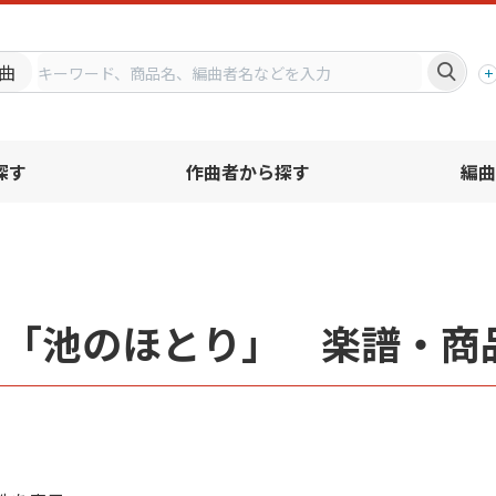
プ
曲
探す
作曲者から探す
編曲
名「池のほとり」 楽譜・商