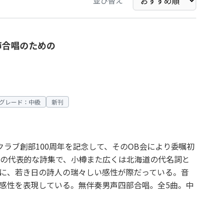
並び替え
声合唱のための
グレード：中級
新刊
ークラブ創部100周年を記念して、そのOB会により委嘱初
の代表的な詩集で、小樽また広くは北海道の代名詞と
に、若き日の詩人の瑞々しい感性が際だっている。音
感性を表現している。無伴奏男声四部合唱。全5曲。中