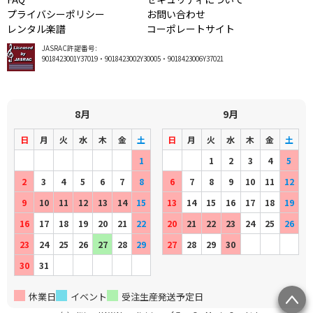
プライバシーポリシー
お問い合わせ
レンタル楽譜
コーポレートサイト
JASRAC許諾番号:
9018423001Y37019・9018423002Y30005・9018423006Y37021
8月
9月
日
月
火
水
木
金
土
日
月
火
水
木
金
土
1
1
2
3
4
5
2
3
4
5
6
7
8
6
7
8
9
10
11
12
9
10
11
12
13
14
15
13
14
15
16
17
18
19
16
17
18
19
20
21
22
20
21
22
23
24
25
26
23
24
25
26
27
28
29
27
28
29
30
30
31
休業日
イベント
受注生産発送予定日