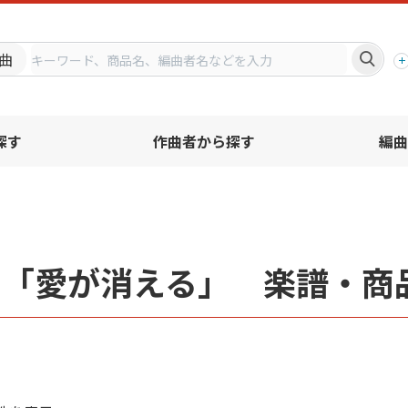
プ
曲
探す
作曲者から探す
編曲
名「愛が消える」 楽譜・商