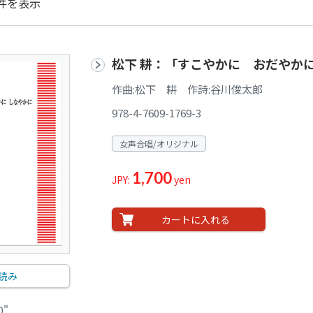
件を表示
松下 耕：「すこやかに おだやか
作曲:松下 耕 作詩:谷川俊太郎
978-4-7609-1769-3
女声合唱/オリジナル
1,700
JPY:
yen
カートに入れる
読み
0"