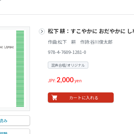
松下 耕：すこやかに おだやかに 
作曲:松下 耕 作詩:谷川俊太郎
978-4-7609-1281-0
混声合唱/オリジナル
2,000
JPY:
yen
カートに入れる
読み
視聴