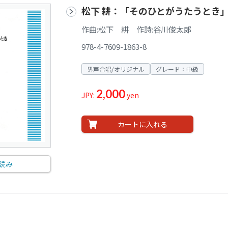
松下 耕：「そのひとがうたうとき
作曲:松下 耕 作詩:谷川俊太郎
978-4-7609-1863-8
男声合唱/オリジナル
グレード：中級
2,000
JPY:
yen
カートに入れる
読み