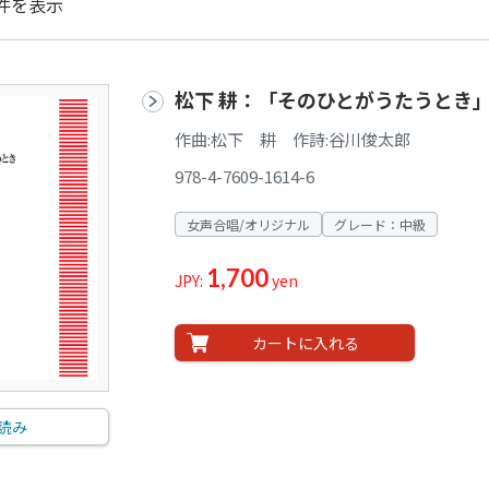
件を表示
松下 耕：「そのひとがうたうとき
作曲:松下 耕 作詩:谷川俊太郎
978-4-7609-1614-6
女声合唱/オリジナル
グレード：中級
1,700
JPY:
yen
カートに入れる
読み