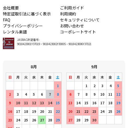
会社概要
ご利用ガイド
特定証取引法に基づく表示
利用規約
FAQ
セキュリティについて
プライバシーポリシー
お問い合わせ
レンタル楽譜
コーポレートサイト
JASRAC許諾番号:
9018423001Y37019・9018423002Y30005・9018423006Y37021
8月
9月
日
月
火
水
木
金
土
日
月
火
水
木
金
土
1
1
2
3
4
5
2
3
4
5
6
7
8
6
7
8
9
10
11
12
9
10
11
12
13
14
15
13
14
15
16
17
18
19
16
17
18
19
20
21
22
20
21
22
23
24
25
26
23
24
25
26
27
28
29
27
28
29
30