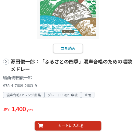
立ち読み
源田俊一郎：「ふるさとの四季」混声合唱のための唱歌
メドレー
編曲:源田俊一郎
978-4-7609-2603-9
混声合唱/アレンジ曲集
グレード：初～中級
重版
1,400
JPY:
yen
カートに入れる