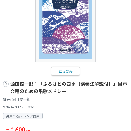
立ち読み
源田俊一郎：「ふるさとの四季〔演奏法解説付〕」男声
合唱のための唱歌メドレー
編曲:源田俊一郎
978-4-7609-2709-8
男声合唱/アレンジ曲集
1,600
JPY:
yen