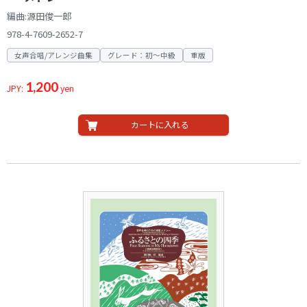
編曲:源田俊一郎
978-4-7609-2652-7
女声合唱/アレンジ曲集
グレード：初～中級
重版
1,200
JPY:
yen
カートに入れる