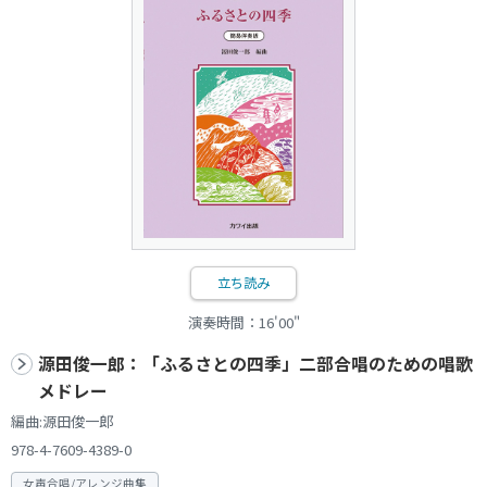
立ち読み
演奏時間：16'00"
源田俊一郎：「ふるさとの四季」二部合唱のための唱歌
メドレー
編曲:源田俊一郎
978-4-7609-4389-0
女声合唱/アレンジ曲集