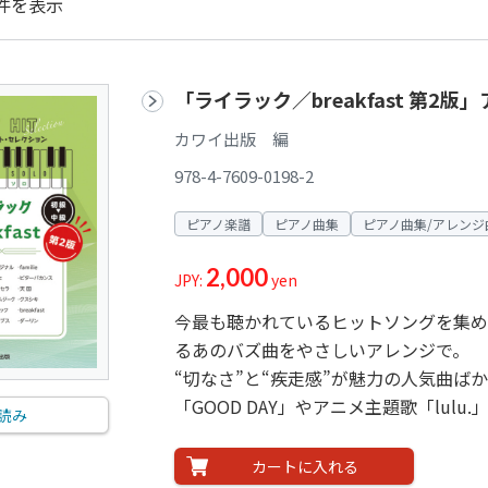
件を表示
「ライラック／breakfast 第
カワイ出版 編
978-4-7609-0198-2
ピアノ楽譜
ピアノ曲集
ピアノ曲集/アレンジ
2,000
JPY:
yen
今最も聴かれているヒットソングを集め
るあのバズ曲をやさしいアレンジで。
“切なさ”と“疾走感”が魅力の人気曲ば
「GOOD DAY」やアニメ主題歌「lul
読み
カートに入れる