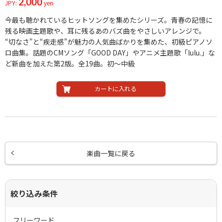
2,000
JPY:
yen
今最も聴かれているヒットソングを集めたシリーズ。青春の記憶に
残る映画主題歌や、耳に残るあのバズ曲をやさしいアレンジで。
“切なさ”と“疾走感”が魅力の人気曲ばかりを集めた、初級ピアノソ
ロ曲集。話題のCMソング「GOOD DAY」やアニメ主題歌「lulu.」な
ど新曲を加えた第2版。全19曲。初〜中級
カートに入れる
楽曲一覧に戻る
絞り込み条件
フリーワード