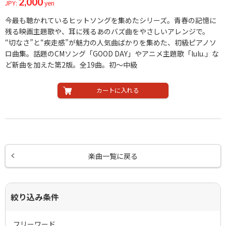
2,000
JPY:
yen
今最も聴かれているヒットソングを集めたシリーズ。青春の記憶に
残る映画主題歌や、耳に残るあのバズ曲をやさしいアレンジで。
“切なさ”と“疾走感”が魅力の人気曲ばかりを集めた、初級ピアノソ
ロ曲集。話題のCMソング「GOOD DAY」やアニメ主題歌「lulu.」な
ど新曲を加えた第2版。全19曲。初〜中級
カートに入れる
楽曲一覧に戻る
絞り込み条件
フリーワード