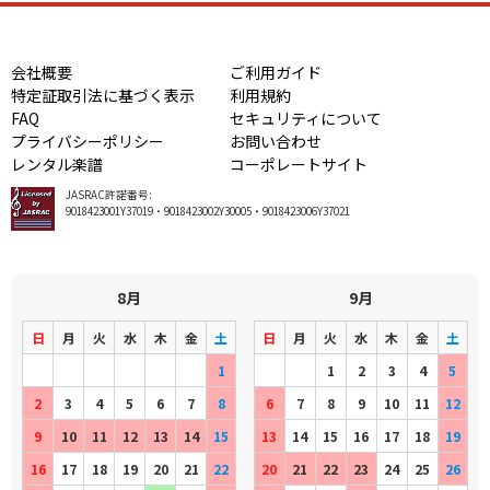
会社概要
ご利用ガイド
特定証取引法に基づく表示
利用規約
FAQ
セキュリティについて
プライバシーポリシー
お問い合わせ
レンタル楽譜
コーポレートサイト
JASRAC許諾番号:
9018423001Y37019・9018423002Y30005・9018423006Y37021
8月
9月
日
月
火
水
木
金
土
日
月
火
水
木
金
土
1
1
2
3
4
5
2
3
4
5
6
7
8
6
7
8
9
10
11
12
9
10
11
12
13
14
15
13
14
15
16
17
18
19
16
17
18
19
20
21
22
20
21
22
23
24
25
26