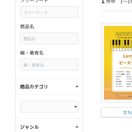
1
フリーワード
件中 1～1
商品名
編・著者名
商品カテゴリ
立ち
ジャンル