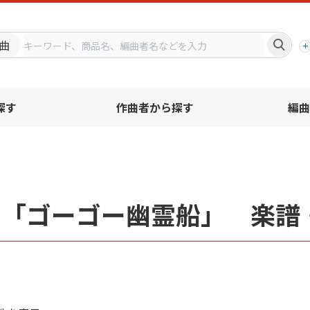
プ
曲
探す
作曲者から探す
編曲
名「ゴーゴー幽霊船」 楽譜