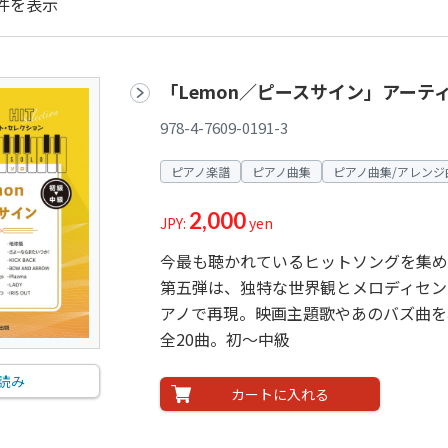
件を表示
「Lemon／ピースサイン」アー
978-4-7609-0191-3
ピアノ楽譜
ピアノ曲集
ピアノ曲集/アレンジ
2,000
JPY:
yen
今最も聴かれているヒットソングを集め
第五弾は、独特な世界観とメロディセン
アノで再現。映画主題歌やあのバズ曲を
全20曲。初～中級
読み
カートに入れる