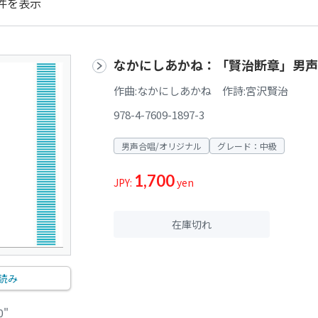
件を表示
なかにしあかね：「賢治断章」男声
作曲:なかにしあかね 作詩:宮沢賢治
978-4-7609-1897-3
男声合唱/オリジナル
グレード：中級
1,700
JPY:
yen
在庫切れ
読み
0"