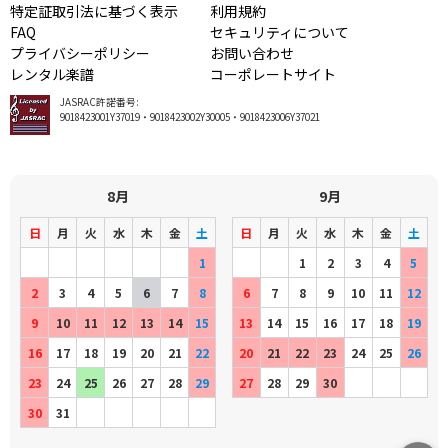
特定証取引法に基づく表示
利用規約
FAQ
セキュリティについて
プライバシーポリシー
お問い合わせ
レンタル楽譜
コーポレートサイト
JASRAC許諾番号:
9018423001Y37019・9018423002Y30005・9018423006Y37021
8月
9月
日
月
火
水
木
金
土
日
月
火
水
木
金
土
1
1
2
3
4
5
2
3
4
5
6
7
8
6
7
8
9
10
11
12
9
10
11
12
13
14
15
13
14
15
16
17
18
19
16
17
18
19
20
21
22
20
21
22
23
24
25
26
23
24
25
26
27
28
29
27
28
29
30
30
31