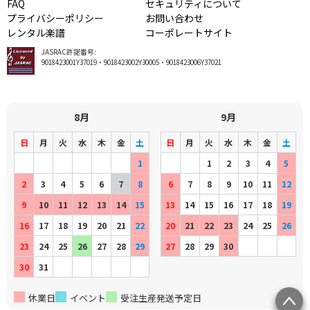
FAQ
セキュリティについて
プライバシーポリシー
お問い合わせ
レンタル楽譜
コーポレートサイト
JASRAC許諾番号:
9018423001Y37019・9018423002Y30005・9018423006Y37021
8月
9月
日
月
火
水
木
金
土
日
月
火
水
木
金
土
1
1
2
3
4
5
2
3
4
5
6
7
8
6
7
8
9
10
11
12
9
10
11
12
13
14
15
13
14
15
16
17
18
19
16
17
18
19
20
21
22
20
21
22
23
24
25
26
23
24
25
26
27
28
29
27
28
29
30
30
31
休業日
イベント
受注生産発送予定日