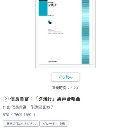
立ち読み
演奏時間：4'20"
信長貴富：「夕焼け」男声合唱曲
作曲:信長貴富 作詩:高田敏子
978-4-7609-1891-1
男声合唱/オリジナル
グレード：中級