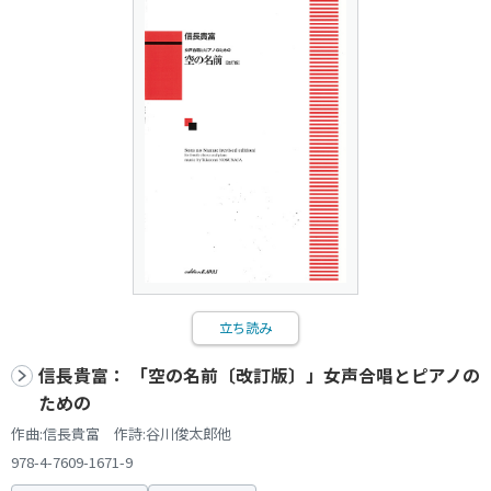
立ち読み
信長貴富： 「空の名前〔改訂版〕」女声合唱とピアノの
ための
作曲:信長貴富 作詩:谷川俊太郎他
978-4-7609-1671-9