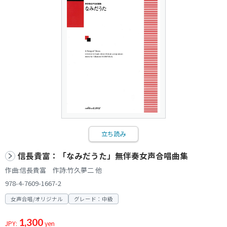
立ち読み
信長貴富：「なみだうた」無伴奏女声合唱曲集
作曲:信長貴富 作詩:竹久夢二 他
978-4-7609-1667-2
女声合唱/オリジナル
グレード：中級
1,300
JPY:
yen