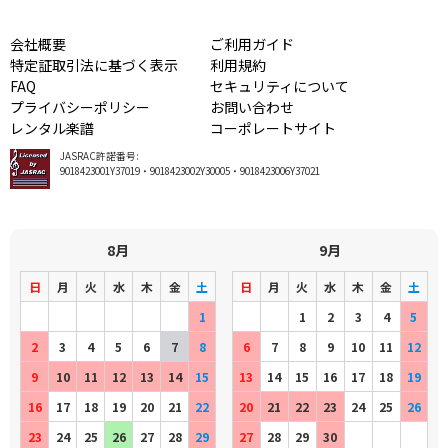
会社概要
ご利用ガイド
特定証取引法に基づく表示
利用規約
FAQ
セキュリティについて
プライバシーポリシー
お問い合わせ
レンタル楽譜
コーポレートサイト
JASRAC許諾番号:
9018423001Y37019・9018423002Y30005・9018423006Y37021
8月
9月
日
月
火
水
木
金
土
日
月
火
水
木
金
土
1
1
2
3
4
5
2
3
4
5
6
7
8
6
7
8
9
10
11
12
9
10
11
12
13
14
15
13
14
15
16
17
18
19
16
17
18
19
20
21
22
20
21
22
23
24
25
26
23
24
25
26
27
28
29
27
28
29
30