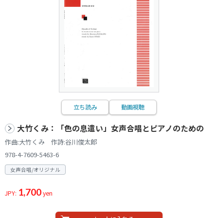
立ち読み
動画視聴
大竹くみ：「色の息遣い」女声合唱とピアノのための
作曲:大竹くみ 作詩:谷川俊太郎
978-4-7609-5463-6
女声合唱/オリジナル
1,700
JPY:
yen