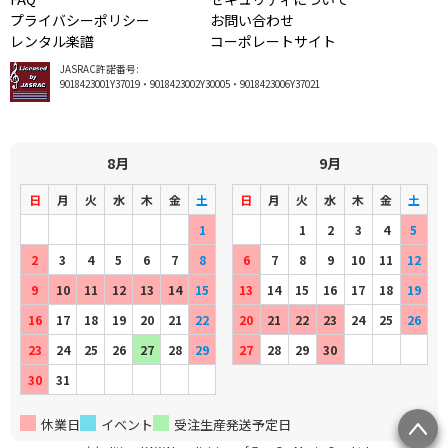
プライバシーポリシー
お問い合わせ
レンタル楽譜
コーポレートサイト
JASRAC許諾番号:
9018423001Y37019・9018423002Y30005・9018423006Y37021
8月
9月
日
月
火
水
木
金
土
日
月
火
水
木
金
土
1
1
2
3
4
5
2
3
4
5
6
7
8
6
7
8
9
10
11
12
9
10
11
12
13
14
15
13
14
15
16
17
18
19
16
17
18
19
20
21
22
20
21
22
23
24
25
26
23
24
25
26
27
28
29
27
28
29
30
30
31
休業日
イベント
受注生産発送予定日