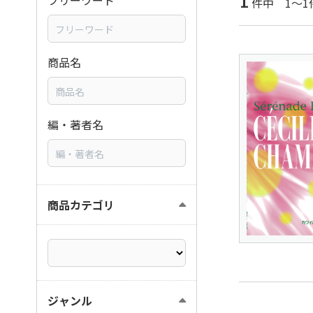
1
フリーワード
件中 1～1
商品名
編・著者名
商品カテゴリ
ジャンル