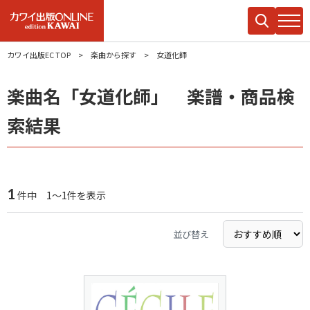
カワイ出版EC TOP
楽曲から探す
女道化師
楽曲名「女道化師」 楽譜・商品検
索結果
1
件中 1～1件を表示
並び替え