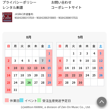
プライバシーポリシー
お問い合わせ
レンタル楽譜
コーポレートサイト
JASRAC許諾番号:
9018423001Y37019・9018423002Y30005・9018423006Y37021
8月
9月
日
月
火
水
木
金
土
日
月
火
水
木
金
土
1
1
2
3
4
5
2
3
4
5
6
7
8
6
7
8
9
10
11
12
9
10
11
12
13
14
15
13
14
15
16
17
18
19
16
17
18
19
20
21
22
20
21
22
23
24
25
26
23
24
25
26
27
28
29
27
28
29
30
30
31
休業日
イベント
受注生産発送予定日
(c)edition KAWAI, a division of Zen-On Music Co., Ltd.