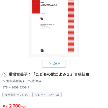
立ち読み
糀場富美子：「こどもの歌ごよみ１」合唱組曲
作曲:糀場富美子 作詩:峯陽
978-4-7609-5309-7
女声合唱/オリジナル
グレード：初～中級
2,000
JPY:
yen