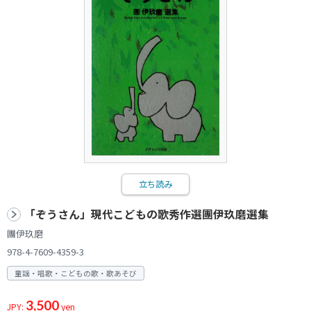
立ち読み
「ぞうさん」現代こどもの歌秀作選團伊玖磨選集
團伊玖磨
978-4-7609-4359-3
童謡・唱歌・こどもの歌・歌あそび
3,500
JPY:
yen