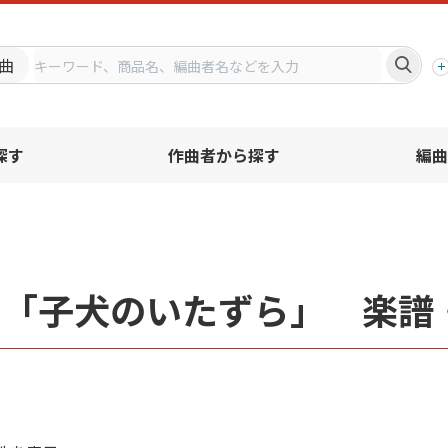
プ
曲
探す
作曲者から探す
編曲
名「子犬のいたずら」 楽譜