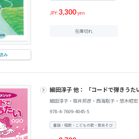
3,300
JPY:
yen
在庫切れ
読み
細田淳子 他： 「コードで弾きう
細田淳子・笹井邦彦・西海聡子・悠木昭宏
978-4-7609-4045-5
童謡・唱歌・こどもの歌・歌あそび