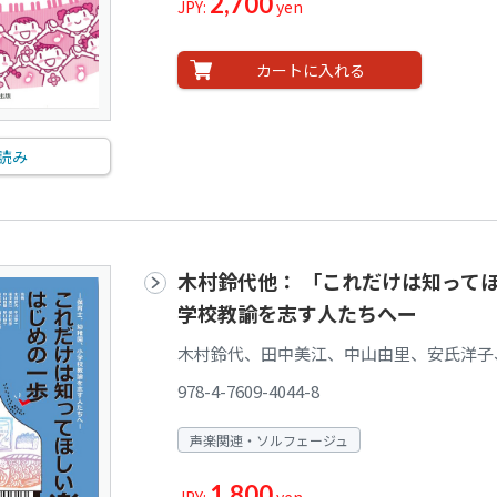
2,700
JPY:
yen
カートに入れる
読み
木村鈴代他： 「これだけは知って
学校教諭を志す人たちへー
木村鈴代、田中美江、中山由里、安氏洋子
978-4-7609-4044-8
声楽関連・ソルフェージュ
1,800