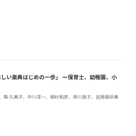
ほしい楽典はじめの一歩」 ー保育士、幼稚園、小
、駒 久美子、中川淳一、植村和彦、岸川良子、吉岡亜砂美