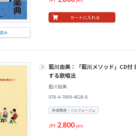
JPY:
yen
カートに入れる
読み
藍川由美：「藍川メソッド」CD付
する歌唱法
藍川由美
978-4-7609-4028-8
声楽関連・ソルフェージュ
2,800
JPY:
yen