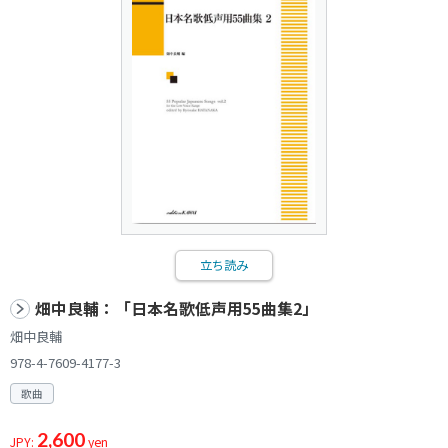
立ち読み
畑中良輔：「日本名歌低声用55曲集2」
畑中良輔
978-4-7609-4177-3
歌曲
2,600
JPY:
yen