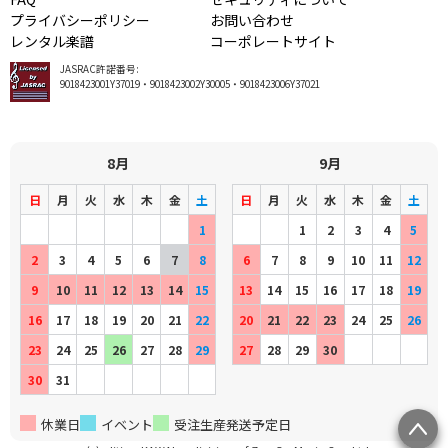
プライバシーポリシー
お問い合わせ
レンタル楽譜
コーポレートサイト
JASRAC許諾番号:
9018423001Y37019・9018423002Y30005・9018423006Y37021
8月
9月
日
月
火
水
木
金
土
日
月
火
水
木
金
土
1
1
2
3
4
5
2
3
4
5
6
7
8
6
7
8
9
10
11
12
9
10
11
12
13
14
15
13
14
15
16
17
18
19
16
17
18
19
20
21
22
20
21
22
23
24
25
26
23
24
25
26
27
28
29
27
28
29
30
30
31
休業日
イベント
受注生産発送予定日