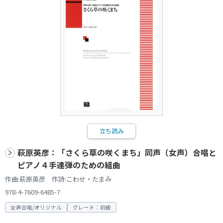
立ち読み
萩原英彦：「さくら草の咲くまち」同声（女声）合唱と
ピアノ４手連弾のための組曲
作曲:萩原英彦 作詩:こわせ・たまみ
978-4-7609-6485-7
女声合唱/オリジナル
グレード：初級