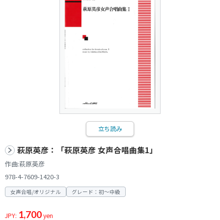
立ち読み
萩原英彦：「萩原英彦 女声合唱曲集1」
作曲:萩原英彦
978-4-7609-1420-3
女声合唱/オリジナル
グレード：初～中級
1,700
JPY:
yen