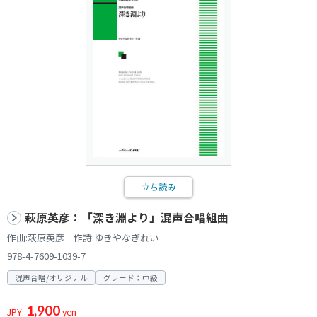
立ち読み
萩原英彦：「深き淵より」混声合唱組曲
作曲:萩原英彦 作詩:ゆきやなぎれい
978-4-7609-1039-7
混声合唱/オリジナル
グレード：中級
1,900
JPY:
yen